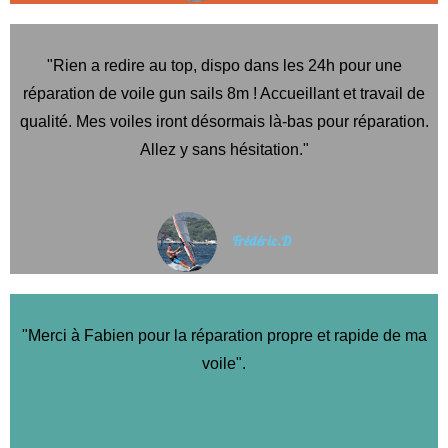
"Rien a redire au top, dispo dans les 24h pour une
réparation de voile gun sails 8m ! Accueillant et travail de
qualité. Mes voiles iront désormais là-bas pour réparation.
Allez y sans hésitation."
Frédéric.D
"Merci à Fabien pour la réparation propre et rapide de ma
voile".